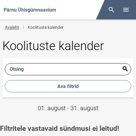
Pärnu Ühisgümnaasium
Otsing
Menüü
Jälglink
Avaleht
Koolituste kalender
Koolituste kalender
Otsing
Ava filtrid
01. august - 31. august
Filtritele vastavaid sündmusi ei leitud!